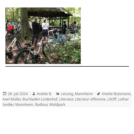
Posted
Author
Categories
Tags
28. Juli 2024
Anette B.
Lesung
,
Mannheim
Anette Butzmann
,
on
Axel Müller
,
Buchladen Lindenhof
,
Literatur
,
Literatur-offensive
,
LitOff
,
Lothar
Seidler
,
Mannheim
,
Radtour
,
Waldpark