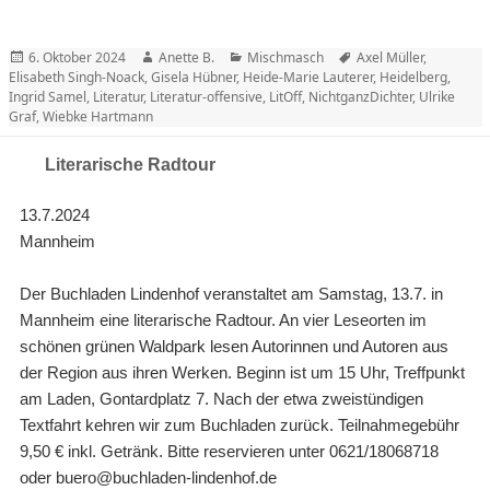
Posted
Author
Categories
Tags
6. Oktober 2024
Anette B.
Mischmasch
Axel Müller
,
on
Elisabeth Singh-Noack
,
Gisela Hübner
,
Heide-Marie Lauterer
,
Heidelberg
,
Ingrid Samel
,
Literatur
,
Literatur-offensive
,
LitOff
,
NichtganzDichter
,
Ulrike
Graf
,
Wiebke Hartmann
Literarische Radtour
13.7.2024
Mannheim
Der Buchladen Lindenhof veranstaltet am Samstag, 13.7. in
Mannheim eine literarische Radtour. An vier Leseorten im
schönen grünen Waldpark lesen Autorinnen und Autoren aus
der Region aus ihren Werken. Beginn ist um 15 Uhr, Treffpunkt
am Laden, Gontardplatz 7. Nach der etwa zweistündigen
Textfahrt kehren wir zum Buchladen zurück. Teilnahmegebühr
9,50 € inkl. Getränk. Bitte reservieren unter 0621/18068718
oder buero@buchladen-lindenhof.de